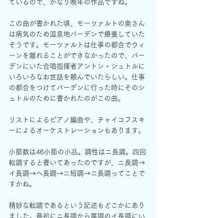
ているので、かなり晩年の作品ですね。
この曲が書かれた頃、モーツァルトの奥さん
は病気のため温泉地バーデンで療養していた
そうです。モーツァルトは仕事の都合でウィ
ーンを離れることができなかったので、バー
デンにいた合唱指揮者アントン・シュトルに
いろいろなお世話を頼んでいたらしい。仕事
の都合をつけてバーデンに行った時にそのシ
ュトルのために書かれたのがこの曲。
リストによるピアノ編曲や、チャイコフスキ
ーによるオーケストレーションもあります。
小節数は46小節の小品。調性はニ長調。四回
転調すると書いてあったのですが、ニ長調→
イ長調→ヘ長調→ニ短調→ニ長調ってことで
すかね。
精妙な転調であるという記述もどこかにあり
ました。最初にニ長調から属調のイ長調にい