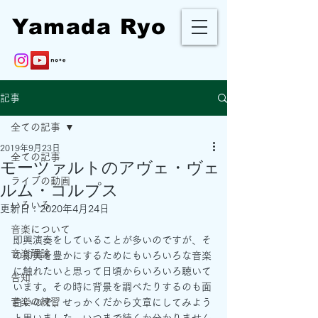
Yamada Ryo
記事
全ての記事
2019年9月23日
全ての記事
モーツァルトのアヴェ・ヴェ
ライブの動画
ルム・コルプス
いろいろ
更新日：
2020年4月24日
音楽について
即興演奏をしていることが多いのですが、そ
音楽理論
の即興を豊かにするためにもいろいろな音楽
に触れたいと思って日頃からいろいろ聴いて
告知
います。その時に背景を調べたりするのも面
音楽の練習
白いので、せっかくだから文章にしてみよう