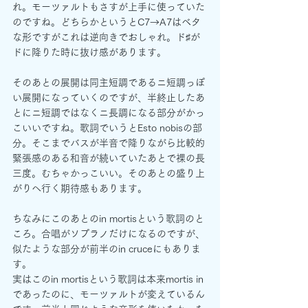
れ。モーツァルトもさすが上手に使っていた
のですね。どちらかというとC7→A7はベタ
な形ですがこれは逆向きでおしゃれ。ド♯が
ドに降りた時に抜け感があります。
そのあとの展開は同主短調であるニ短調っぽ
い展開になっていくのですが、半終止したあ
とにニ短調ではなくニ長調になる部分がかっ
こいいですね。歌詞でいうとEsto nobisの部
分。そこまでバスが半音で降りながら比較的
緊張感のある和音が続いていたあとで裸の長
三度。むちゃかっこいい。そのあとの盛り上
がりへ行く期待感もあります。
ちなみにこのあとのin mortisという歌詞のと
ころ。合唱がソプラノだけになるのですが、
似たような部分が前半のin cruceにもありま
す。
実はこのin mortisという歌詞は本来mortis in
であったのに、モーツァルトが変えているん