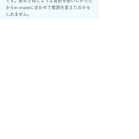
です。前半と同じような音形を使いたかった
からin cruceに合わせて歌詞を変えたのかも
しれません。
このin mortis のmoが伸びている場所でソプ
ラノとバスが半音で反行しているのは気分が
あがります。
あ、冒頭4小節目のリディアン感のあるとこ
ろも好きです。
なんのまとまりもないけどとりあえずこんな
ところで。
頭のなかで考えていることを文章にするのは
とても大変ですね。たまたまクラシックから
はじめてしまいましたが、ジャンルを問わず
いろいろな曲をやっていきたいと思います。
オンラインレッスン
をやっているので、疑問