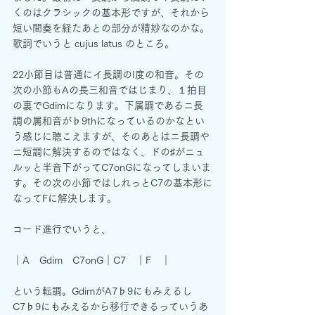
くのはクラシックの基本形ですが、それから
短い間奏を経たあとの部分が精妙なのかな。
歌詞でいうと cujus latus のところ。
22小節目は普通にイ長調のI度の和音。その
次の小節もAの長三和音ではじまり、１拍目
の裏でGdimになります。下属調であるニ長
調の属和音が♭9thになっているのかなとい
う感じに聴こえますが、そのあとはニ長調や
ニ短調に解決するのではなく、ドの♯がニュ
ルッと半音下がってC7onGになってしまいま
す。その次の小節ではしれっとC7の基本形に
なってFに解決します。
コード進行でいうと、
｜A　Gdim　C7onG｜C7　｜F　｜
という転調。GdimがA7♭9にもみえるし
C7♭9にもみえるから移行できるっていうあ