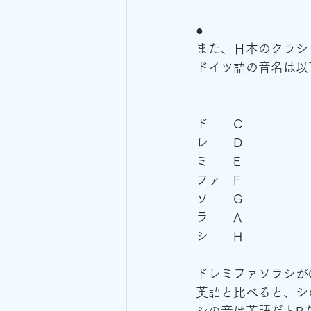
●
また、日本のクラシ
ドイツ語の音名は以
ド　　C
レ　　D
ミ　　E
ファ　F
ソ　　G
ラ　　A
シ　　H
ドレミファソラシがC
英語と比べると、シ
シの音は英語だとB