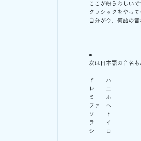
ここが紛らわしいで
クラシックをやって
自分が今、何語の音
●
次は日本語の音名も
ド　　ハ
レ　　二
ミ　　ホ
ファ　へ
ソ　　ト
ラ　　イ
シ　　ロ