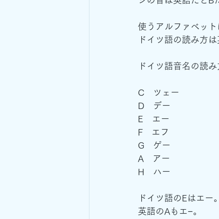
使うアルファベット
ドイツ語の読み方は
ドイツ語音名の読み
C　ツェー
D　デー
E　エー
F　エフ
G　ゲー
A　アー
H　ハー
ドイツ語のEはエー
英語のAもエ−。