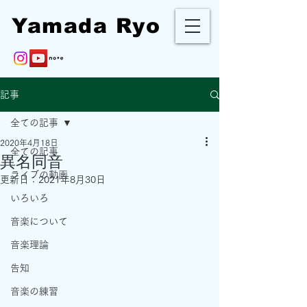
Yamada Ryo
記事
全ての記事
2020年4月18日
全ての記事
異名同音
ライブの動画
更新日：
2021年8月30日
いろいろ
音楽について
音楽理論
告知
音楽の練習