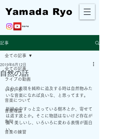
Yamada Ryo
記事
全ての記事
2019年6月12日
全ての記事
自然の話
ライブの動画
自分の表現を純粋に追及する時は自然物みた
いろいろ
いな音楽になれば良いな、と思ってます。
音楽について
新緑の中すっと立っている樹木とか、寄せて
音楽理論
は返す波とか。そこに物語はないけど存在が
告知
強く美しいし、いろいろに変わる表情が面白
い。
音楽の練習