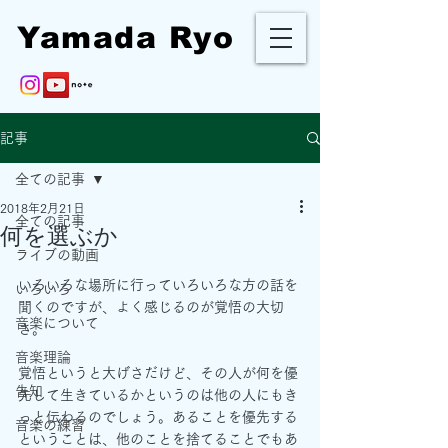
Yamada Ryo
記事
全ての記事
2018年2月21日
全ての記事
何を選ぶか
ライブの動画
いろいろな場所に行っていろいろな方の話を
いろいろ
聞くのですが、よく感じるのが覚悟の大切
音楽について
さ。
音楽理論
覚悟というと大げさだけど、その人が何を優
告知
先して生きているかというのは他の人にもき
っと伝わるのでしょう。あることを優先する
音楽の練習
ということは、他のことを捨てることでもあ