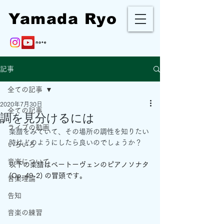
Yamada Ryo
記事
全ての記事
2020年7月30日
全ての記事
調を見分けるには
ライブの動画
楽譜をみていて、その場所の調性を知りたい
時はどのようにしたら良いのでしょうか？
いろいろ
音楽について
以下の楽譜はベートーヴェンのピアノソナタ 
(Op. 49-2) の冒頭です。
音楽理論
告知
音楽の練習