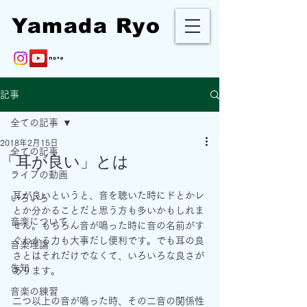
Yamada Ryo
記事
全ての記事
2018年2月15日
全ての記事
「耳が良い」とは
ライブの動画
耳が良いというと、音を聴いた時にドとかレ
いろいろ
とか分かることだと思う方も多いかもしれま
音楽について
せん。もちろん音が鳴った時に音の名前がす
ぐわかる力も大事だし便利です。でも耳の良
音楽理論
さとはそれだけでなくて、いろいろな良さが
告知
あります。
音楽の練習
二つ以上の音が鳴った時、その二音の関係性