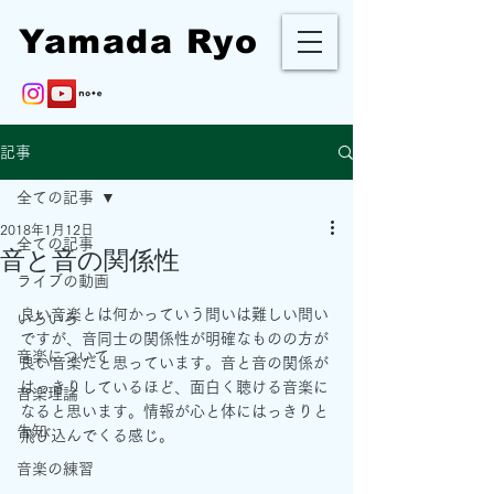
Yamada Ryo
記事
全ての記事
2018年1月12日
全ての記事
音と音の関係性
ライブの動画
良い音楽とは何かっていう問いは難しい問い
いろいろ
ですが、音同士の関係性が明確なものの方が
音楽について
良い音楽だと思っています。音と音の関係が
はっきりしているほど、面白く聴ける音楽に
音楽理論
なると思います。情報が心と体にはっきりと
告知
飛び込んでくる感じ。
音楽の練習