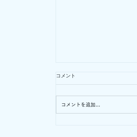
コメント
コメントを追加…
ペトルチアーニとペデルセン
による「オレオ」の演奏につ